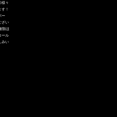
◎様々
ます！
ボー
ござい
種類ほ
コール
しみい