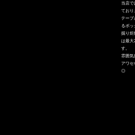
当店で
ており
テーブ
るボッ
掘り炬
は最大
す。
雰囲気
アワセ
◎